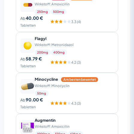
Wirkstoff: Amoxicillin
250mg
500mg
40.00 €
Ab
3.3 (4)
Tabletten
Flagyl
Wirkstoff: Metronidazol
200mg
400mg
58.79 €
Ab
4.2 (3)
Tabletten
Minocycline
Am besten bewertet
Wirkstoff: Minocyclin
50mg
90.00 €
Ab
4.3 (3)
Tabletten
Augmentin
Wirkstoff: Amoxicillin
1000mg
375mg
625mg