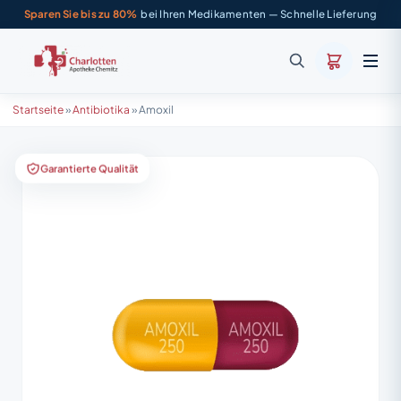
Sparen Sie bis zu 80%
bei Ihren Medikamenten — Schnelle Lieferung
Startseite
»
Antibiotika
»
Amoxil
Garantierte Qualität