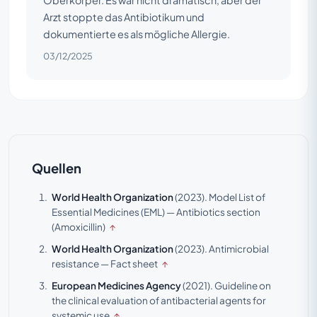
Oberkörper. Es war nicht dramatisch, aber der
Arzt stoppte das Antibiotikum und
dokumentierte es als mögliche Allergie.
03/12/2025
Quellen
World Health Organization
(2023).
Model List of
Essential Medicines (EML) — Antibiotics section
(Amoxicillin)
↑
World Health Organization
(2023).
Antimicrobial
resistance — Fact sheet
↑
European Medicines Agency
(2021).
Guideline on
the clinical evaluation of antibacterial agents for
systemic use
↑