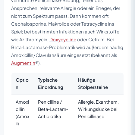
vermutete Penicillinase‑Bildung, fehlendes
Ansprechen, relevante Allergie oder ein Erreger, der
nicht zum Spektrum passt. Dann kommen oft
Cephalosporine, Makrolide oder Tetracycline ins
Spiel; bei bestimmten Infektionen auch Wirkstoffe
wie Azithromycin,
Doxycycline
oder Cefixim. Bei
Beta‑Lactamase‑Problematik wird außerdem häufig
Amoxicillin/Clavulansäure eingesetzt (bekannt als
Augmentin
®).
Optio
Typische
Häufige
n
Einordnung
Stolpersteine
Amoxi
Penicilline /
Allergie, Exanthem,
cillin
Beta‑Lactam‑
Wirkungslücke bei
(Amox
Antibiotika
Penicillinase
il)