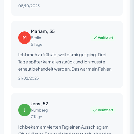
08/10/2025
Mariam, 35
M
Verifiziert
Berlin
5 Tage
Ich brach zu früh ab, weil es mir gut ging. Drei
Tage später kam alles zurück und ich musste
erneut behandelt werden. Das war mein Fehler.
21/02/2025
Jens, 52
J
Verifiziert
Nürnberg
7 Tage
Ich bekam am vierten Tag einen Ausschlag am