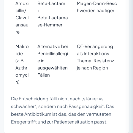
Amoxi
Beta‑Lactam
Magen‑Darm‑Besc
cillin/
+
hwerden häufiger
Clavul
Beta‑Lactama
ansäu
se‑Hemmer
re
Makro
Alternative bei
QT‑Verlängerung
lide
Penicillinallergi
als Interaktions-
(z. B.
e in
Thema, Resistenz
Azithr
ausgewählten
je nach Region
omyci
Fällen
n)
Die Entscheidung fällt nicht nach „stärker vs.
schwächer“, sondern nach Passgenauigkeit. Das
beste Antibiotikum ist das, das den vermuteten
Erreger trifft und zur Patientensituation passt.