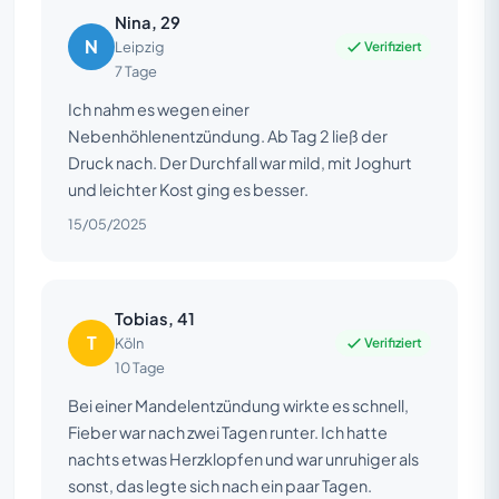
Nina, 29
N
Verifiziert
Leipzig
7 Tage
Ich nahm es wegen einer
Nebenhöhlenentzündung. Ab Tag 2 ließ der
Druck nach. Der Durchfall war mild, mit Joghurt
und leichter Kost ging es besser.
15/05/2025
Tobias, 41
T
Verifiziert
Köln
10 Tage
Bei einer Mandelentzündung wirkte es schnell,
Fieber war nach zwei Tagen runter. Ich hatte
nachts etwas Herzklopfen und war unruhiger als
sonst, das legte sich nach ein paar Tagen.