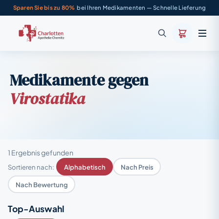
Sparen Sie bis zu 80%
bei Ihren Medikamenten — Schnelle Lieferung
Medikamente gegen
Virostatika
1 Ergebnis gefunden
Sortieren nach:
Alphabetisch
Nach Preis
Nach Bewertung
Top-Auswahl