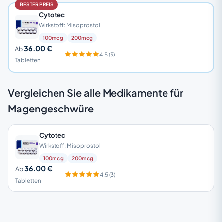
BESTER PREIS
Cytotec
Wirkstoff: Misoprostol
100mcg
200mcg
36.00 €
Ab
4.5 (3)
Tabletten
Vergleichen Sie alle Medikamente für
Magengeschwüre
Cytotec
Wirkstoff: Misoprostol
100mcg
200mcg
36.00 €
Ab
4.5 (3)
Tabletten