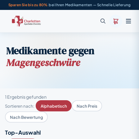
Sparen Sie bis zu 80%
bei Ihren Medikamenten — Schnelle Lieferung
Medikamente gegen
Magengeschwüre
1 Ergebnis gefunden
Sortieren nach:
Alphabetisch
Nach Preis
Nach Bewertung
Top-Auswahl