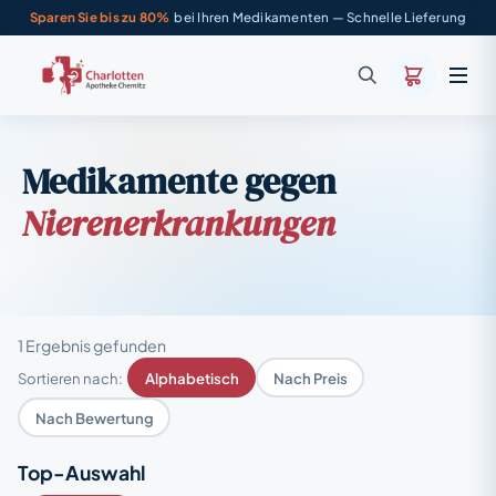
Sparen Sie bis zu 80%
bei Ihren Medikamenten — Schnelle Lieferung
Medikamente gegen
Nierenerkrankungen
1 Ergebnis gefunden
Sortieren nach:
Alphabetisch
Nach Preis
Nach Bewertung
Top-Auswahl