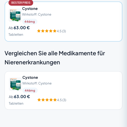
BESTER PREIS
Cystone
Wirkstoff: Cystone
446mg
63.00 €
Ab
4.5 (3)
Tabletten
Vergleichen Sie alle Medikamente für
Nierenerkrankungen
Cystone
Wirkstoff: Cystone
446mg
63.00 €
Ab
4.5 (3)
Tabletten