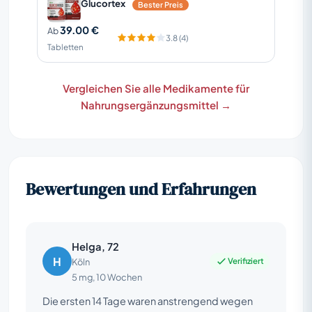
Glucortex
Bester Preis
39.00 €
Ab
3.8 (4)
Tabletten
Vergleichen Sie alle Medikamente für
Nahrungsergänzungsmittel →
Bewertungen und Erfahrungen
Helga, 72
H
Verifiziert
Köln
5 mg, 10 Wochen
Die ersten 14 Tage waren anstrengend wegen