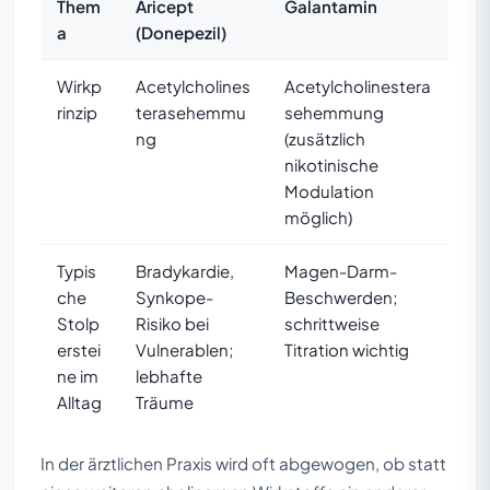
Them
Aricept
Galantamin
a
(Donepezil)
Wirkp
Acetylcholines
Acetylcholinestera
rinzip
terasehemmu
sehemmung
ng
(zusätzlich
nikotinische
Modulation
möglich)
Typis
Bradykardie,
Magen-Darm-
che
Synkope-
Beschwerden;
Stolp
Risiko bei
schrittweise
erstei
Vulnerablen;
Titration wichtig
ne im
lebhafte
Alltag
Träume
In der ärztlichen Praxis wird oft abgewogen, ob statt