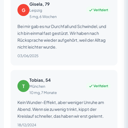
Gisela, 79
G
Verifiziert
Leipzig
5 mg, 6 Wochen
Bei mir gab es nur Durchfall und Schwindel, und
ich bin einmal fast gestürzt. Wir haben nach
Rücksprache wieder aufgehört, weil der Alltag
nicht leichter wurde.
03/06/2025
Tobias, 54
T
Verifiziert
München
10 mg, 7 Monate
Kein Wunder-Effekt, aber weniger Unruhe am
Abend. Wenn sie zu wenig trinkt, kippt der
Kreislauf schneller, das haben wir erst gelernt.
18/12/2024