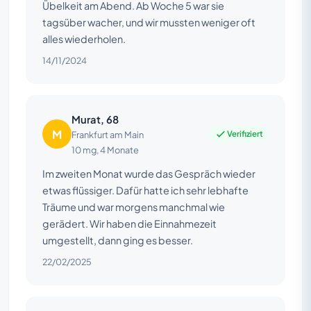
Übelkeit am Abend. Ab Woche 5 war sie
tagsüber wacher, und wir mussten weniger oft
alles wiederholen.
14/11/2024
Murat, 68
M
Verifiziert
Frankfurt am Main
10 mg, 4 Monate
Im zweiten Monat wurde das Gespräch wieder
etwas flüssiger. Dafür hatte ich sehr lebhafte
Träume und war morgens manchmal wie
gerädert. Wir haben die Einnahmezeit
umgestellt, dann ging es besser.
22/02/2025