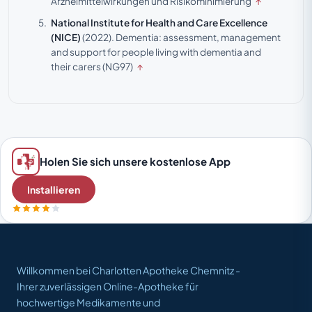
Arzneimittelwirkungen und Risikominimierung
↑
National Institute for Health and Care Excellence
(NICE)
(2022).
Dementia: assessment, management
and support for people living with dementia and
their carers (NG97)
↑
Holen Sie sich unsere kostenlose App
Installieren
Willkommen bei Charlotten Apotheke Chemnitz -
Ihrer zuverlässigen Online-Apotheke für
hochwertige Medikamente und