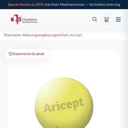
Sparen Sie bis zu 80%
bei Ihren Medikamenten — Schnelle Lieferung
Startseite
»
Nahrungsergänzungsmittel
»
Aricept
Garantierte Qualität