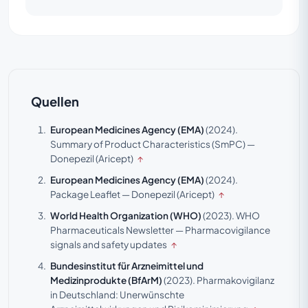
Quellen
European Medicines Agency (EMA)
(2024).
Summary of Product Characteristics (SmPC) —
Donepezil (Aricept)
↑
European Medicines Agency (EMA)
(2024).
Package Leaflet — Donepezil (Aricept)
↑
World Health Organization (WHO)
(2023).
WHO
Pharmaceuticals Newsletter — Pharmacovigilance
signals and safety updates
↑
Bundesinstitut für Arzneimittel und
Medizinprodukte (BfArM)
(2023).
Pharmakovigilanz
in Deutschland: Unerwünschte