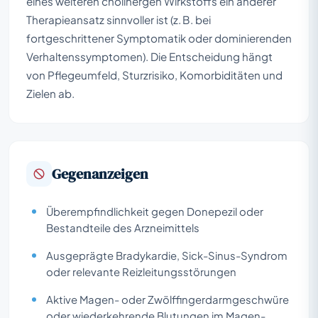
eines weiteren cholinergen Wirkstoffs ein anderer
Therapieansatz sinnvoller ist (z. B. bei
fortgeschrittener Symptomatik oder dominierenden
Verhaltenssymptomen). Die Entscheidung hängt
von Pflegeumfeld, Sturzrisiko, Komorbiditäten und
Zielen ab.
Gegenanzeigen
Überempfindlichkeit gegen Donepezil oder
Bestandteile des Arzneimittels
Ausgeprägte Bradykardie, Sick-Sinus-Syndrom
oder relevante Reizleitungsstörungen
Aktive Magen- oder Zwölffingerdarmgeschwüre
oder wiederkehrende Blutungen im Magen-