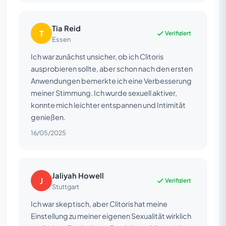
Tia Reid
T
Verifiziert
Essen
Ich war zunächst unsicher, ob ich Clitoris
ausprobieren sollte, aber schon nach den ersten
Anwendungen bemerkte ich eine Verbesserung
meiner Stimmung. Ich wurde sexuell aktiver,
konnte mich leichter entspannen und Intimität
genießen.
16/05/2025
Jaliyah Howell
J
Verifiziert
Stuttgart
Ich war skeptisch, aber Clitoris hat meine
Einstellung zu meiner eigenen Sexualität wirklich