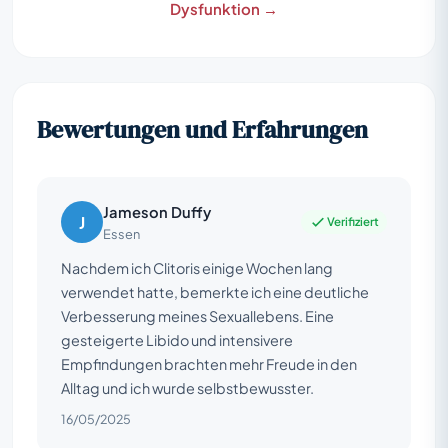
Dysfunktion →
Bewertungen und Erfahrungen
Jameson Duffy
J
Verifiziert
Essen
Nachdem ich Clitoris einige Wochen lang
verwendet hatte, bemerkte ich eine deutliche
Verbesserung meines Sexuallebens. Eine
gesteigerte Libido und intensivere
Empfindungen brachten mehr Freude in den
Alltag und ich wurde selbstbewusster.
16/05/2025