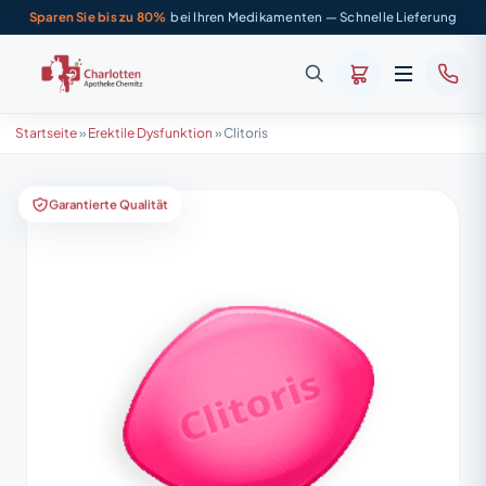
Sparen Sie bis zu 80%
bei Ihren Medikamenten — Schnelle Lieferung
Startseite
»
Erektile Dysfunktion
»
Clitoris
Garantierte Qualität