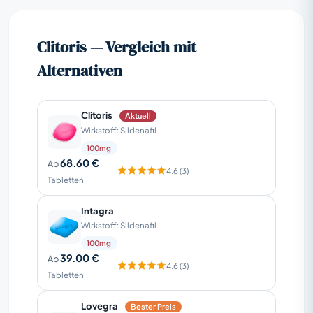
Clitoris — Vergleich mit
Alternativen
Clitoris
Aktuell
Wirkstoff: Sildenafil
100mg
68.60 €
Ab
4.6 (3)
Tabletten
Intagra
Wirkstoff: Sildenafil
100mg
39.00 €
Ab
4.6 (3)
Tabletten
Lovegra
Bester Preis