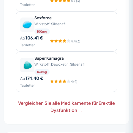
4.7 (3)
Tabletten
Sexforce
Wirkstoff: Sildenafil
100mg
106.41 €
Ab
4.4 (3)
Tabletten
Super Kamagra
Wirkstoff: Dapoxetin, Sildenafil
160mg
174.40 €
Ab
4 (4)
Tabletten
Vergleichen Sie alle Medikamente für Erektile
Dysfunktion →