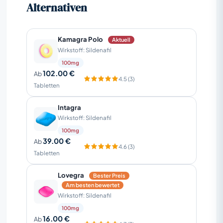
Alternativen
Kamagra Polo
Aktuell
Wirkstoff: Sildenafil
100mg
102.00 €
Ab
4.5 (3)
Tabletten
Intagra
Wirkstoff: Sildenafil
100mg
39.00 €
Ab
4.6 (3)
Tabletten
Lovegra
Bester Preis
Am besten bewertet
Wirkstoff: Sildenafil
100mg
16.00 €
Ab