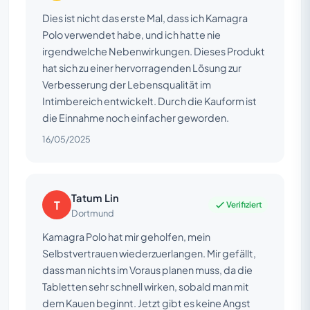
Dies ist nicht das erste Mal, dass ich Kamagra
Polo verwendet habe, und ich hatte nie
irgendwelche Nebenwirkungen. Dieses Produkt
hat sich zu einer hervorragenden Lösung zur
Verbesserung der Lebensqualität im
Intimbereich entwickelt. Durch die Kauform ist
die Einnahme noch einfacher geworden.
16/05/2025
Tatum Lin
T
Verifiziert
Dortmund
Kamagra Polo hat mir geholfen, mein
Selbstvertrauen wiederzuerlangen. Mir gefällt,
dass man nichts im Voraus planen muss, da die
Tabletten sehr schnell wirken, sobald man mit
dem Kauen beginnt. Jetzt gibt es keine Angst