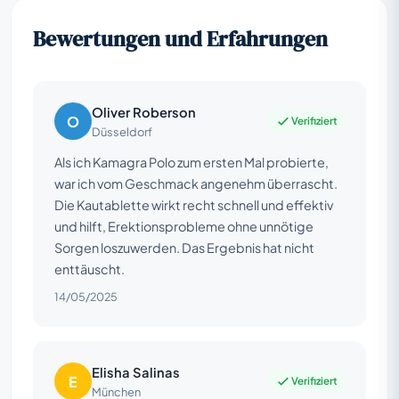
Bewertungen und Erfahrungen
Oliver Roberson
O
Verifiziert
Düsseldorf
Als ich Kamagra Polo zum ersten Mal probierte,
war ich vom Geschmack angenehm überrascht.
Die Kautablette wirkt recht schnell und effektiv
und hilft, Erektionsprobleme ohne unnötige
Sorgen loszuwerden. Das Ergebnis hat nicht
enttäuscht.
14/05/2025
Elisha Salinas
E
Verifiziert
München