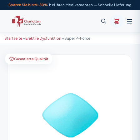
Sparen Sie bis zu 80%
bei Ihren Medikamenten — Schnelle Lieferung
Startseite
»
Erektile Dysfunktion
»
Super P-Force
Garantierte Qualität