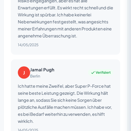
Risiko eingegangen, aber es hat alle
Erwartungen erfüllt. Es wirkt recht schnell und die
Wirkung ist spürbar. Ich habe keinerlei
Nebenwirkungen festgestellt, was angesichts
meiner Erfahrungen mit anderen Produkten eine
angenehme Überraschung ist.
14/05/2025
Jamal Pugh
J
Verifiziert
Berlin
Ich hatte meine Zweifel, aber Super P-Force hat
seine beste Leistung gezeigt. Die Wirkung hält
lange an, sodass Sie sich keine Sorgen über
plötzliche Ausfälle machen müssen. Ich habe vor,
es bei Bedarf weiterhin zu verwenden, es hilft
wirklich.
16/05/2025