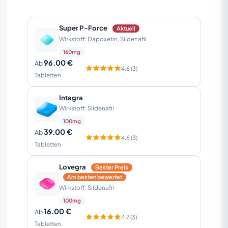
Super P-Force
Aktuell
Wirkstoff: Dapoxetin, Sildenafil
160mg
96.00 €
Ab
4.6 (3)
Tabletten
Intagra
Wirkstoff: Sildenafil
100mg
39.00 €
Ab
4.6 (3)
Tabletten
Lovegra
Bester Preis
Am besten bewertet
Wirkstoff: Sildenafil
100mg
16.00 €
Ab
4.7 (3)
Tabletten