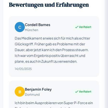
Bewertungen und Erfahrungen
Cordell Barnes
C
Verifiziert
München
Das Medikament erwies sich für mich als echter
Glücksgriff. Früher gab es Probleme mit der
Dauer, aber jetzt kann ich den Prozess steuern.
Ich war vom Ergebnis positiv überrascht und
plane, es auch in Zukunft zu verwenden.
14/05/2025
Benjamin Foley
B
Verifiziert
Dortmund
Ich bin beim Ausprobieren von Super P-Force ein