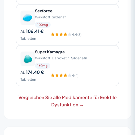
Sexforce
Wirkstoff: Sildenafil
100mg
106.41 €
Ab
4.4 (3)
Tabletten
Super Kamagra
Wirkstoff: Dapoxetin, Sildenafil
160mg
174.40 €
Ab
4 (4)
Tabletten
Vergleichen Sie alle Medikamente für Erektile
Dysfunktion →