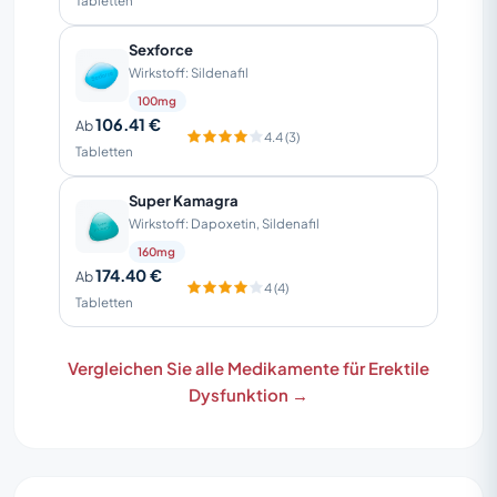
Tabletten
Sexforce
Wirkstoff: Sildenafil
100mg
106.41 €
Ab
4.4 (3)
Tabletten
Super Kamagra
Wirkstoff: Dapoxetin, Sildenafil
160mg
174.40 €
Ab
4 (4)
Tabletten
Vergleichen Sie alle Medikamente für Erektile
Dysfunktion →