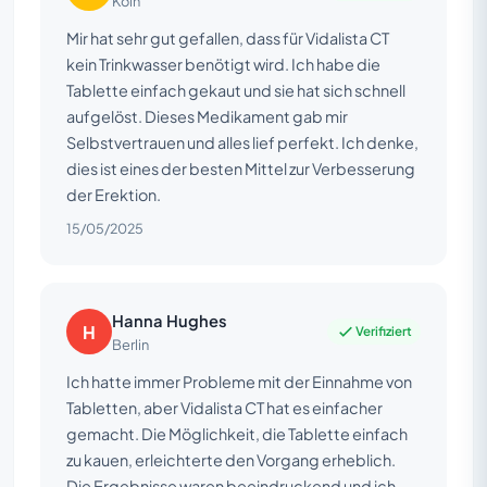
Köln
Mir hat sehr gut gefallen, dass für Vidalista CT
kein Trinkwasser benötigt wird. Ich habe die
Tablette einfach gekaut und sie hat sich schnell
aufgelöst. Dieses Medikament gab mir
Selbstvertrauen und alles lief perfekt. Ich denke,
dies ist eines der besten Mittel zur Verbesserung
der Erektion.
15/05/2025
Hanna Hughes
H
Verifiziert
Berlin
Ich hatte immer Probleme mit der Einnahme von
Tabletten, aber Vidalista CT hat es einfacher
gemacht. Die Möglichkeit, die Tablette einfach
zu kauen, erleichterte den Vorgang erheblich.
Die Ergebnisse waren beeindruckend und ich