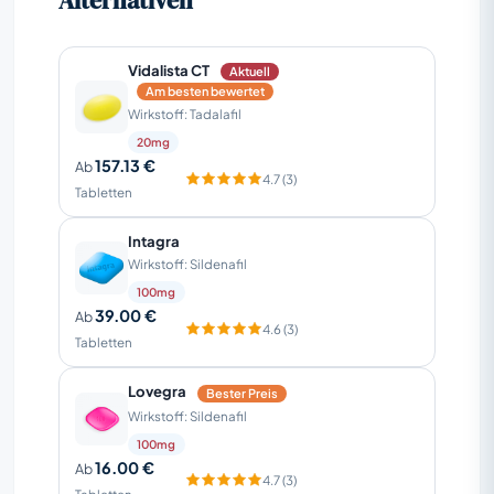
Alternativen
Vidalista CT
Aktuell
Am besten bewertet
Wirkstoff: Tadalafil
20mg
157.13 €
Ab
4.7 (3)
Tabletten
Intagra
Wirkstoff: Sildenafil
100mg
39.00 €
Ab
4.6 (3)
Tabletten
Lovegra
Bester Preis
Wirkstoff: Sildenafil
100mg
16.00 €
Ab
4.7 (3)