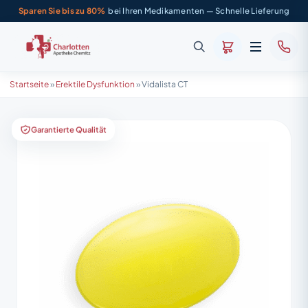
Sparen Sie bis zu 80%
bei Ihren Medikamenten — Schnelle Lieferung
Startseite
»
Erektile Dysfunktion
»
Vidalista CT
Garantierte Qualität