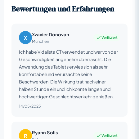
Bewertungen und Erfahrungen
Xzavier Donovan
X
Verifiziert
München
Ich habe Vidalista CT verwendet und war von der
Geschwindigkeit angenehm überrascht. Die
Anwendung des Tablets erwies sich als sehr
komfortabel und verursachte keine
Beschwerden. Die Wirkung trat nach einer
halben Stunde ein und ich konnte langen und
hochwertigen Geschlechtsverkehr genießen.
14/05/2025
Ryann Solis
R
Verifiziert