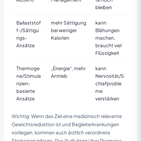
bleiben
Ballaststof
mehr Sättigung
kann
f-/Sättigu
bei weniger
Blähungen
ngs-
Kalorien
machen,
Ansätze
braucht viel
Flüssigkeit
Thermoge
„Energie“, mehr
kann
ne/Stimula
Antrieb
Nervosität/S
nzien-
chlafproble
basierte
me
Ansätze
verstärken
Wichtig: Wenn das Ziel eine medizinisch relevante
Gewichtsreduktion ist und Begleiterkrankungen
vorliegen, kommen auch ärztlich verordnete
Strategien infrage. Das läuft dann über Diagnose,