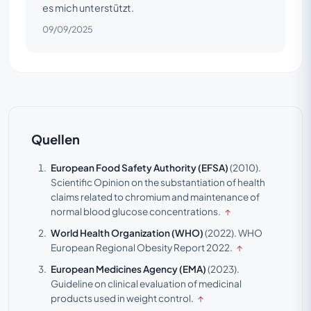
es mich unterstützt.
09/09/2025
Quellen
European Food Safety Authority (EFSA)
(2010).
Scientific Opinion on the substantiation of health
claims related to chromium and maintenance of
normal blood glucose concentrations.
↑
World Health Organization (WHO)
(2022).
WHO
European Regional Obesity Report 2022.
↑
European Medicines Agency (EMA)
(2023).
Guideline on clinical evaluation of medicinal
products used in weight control.
↑