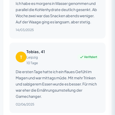
Ich habe es morgens in Wasser genommen und
parallel die Kohlenhydrate deutlich gesenkt. Ab
Woche zwei war das Snacken abends weniger.
Auf der Waage ging es langsam, aber stetig.
14/03/2025
Tobias, 41
T
Verifiziert
Leipzig
10 Tage
Die ersten Tage hatte ich ein flaues Gefühl im
Magen und war mittags müde. Mit mehr Trinken
und salzigerem Essen wurde es besser. Für mich
war eher die Ernährungsumstellung der
Gamechanger.
02/06/2025