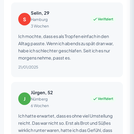
Selin, 29
S
Verifiziert
Hamburg
3 Wochen
Ich mochte, dass es als Tropfen einfach in den
Alltag passte. Wenn ich abends zu spät dran war,
habe ich schlechter geschlafen. Seit ich es nur
morgens nehme, passt es.
21/01/2025
Jürgen, 52
J
Verifiziert
Nürnberg
6 Wochen
Ich hatte erwartet, dass es ohne viel Umstellung
reicht. Das war nicht so. Erst als Brot und Süßes
wirklich runter waren, hatte ich das Gefühl, dass