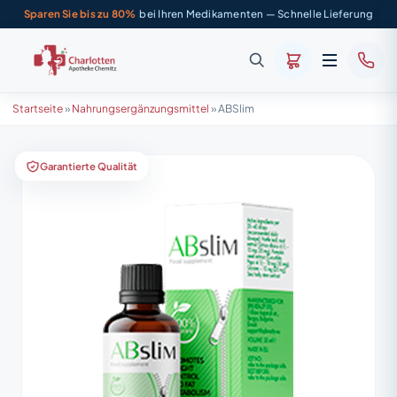
Sparen Sie bis zu 80%
bei Ihren Medikamenten — Schnelle Lieferung
Startseite
»
Nahrungsergänzungsmittel
»
ABSlim
Garantierte Qualität