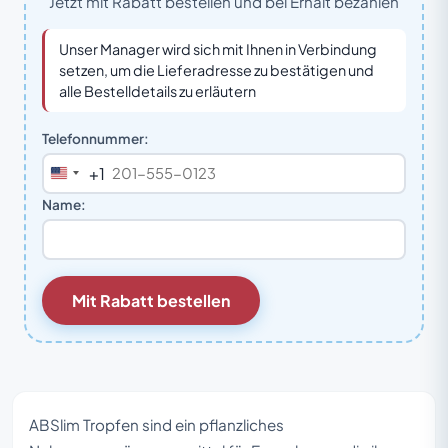
Jetzt mit Rabatt bestellen und bei Erhalt bezahlen
Unser Manager wird sich mit Ihnen in Verbindung
setzen, um die Lieferadresse zu bestätigen und
alle Bestelldetails zu erläutern
Telefonnummer:
+1
United
States
Name:
+1
Mit Rabatt bestellen
ABSlim Tropfen sind ein pflanzliches