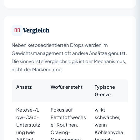
Vergleich
Neben ketoseorientierten Drops werden im
Gewichtsmanagement oft andere Ansätze genutzt.
Die sinnvollste Vergleichslogik ist der Mechanismus,
nicht der Markenname.
Ansatz
Wofür er steht
Typische
Grenze
Ketose-/L
Fokus auf
wirkt
ow-Carb-
Fettstoffwechs
schwächer,
Unterstütz
el, Routinen,
wenn
ung (wie
Craving-
Kohlenhydra
ABSlim)
Management
te hoch