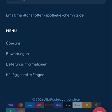
Email: mail@charlotten-apotheke-chemnitz.de
MENU
Über uns
Bewertungen
Lieferungsinformationen
Häufig gestellte Fragen
© 2026 Alle Rechte vorbehalten
₿

VISA
JCB
G
AMEX
SEPA
Pay
Pay
DISCOVER
₮
CRYPTO