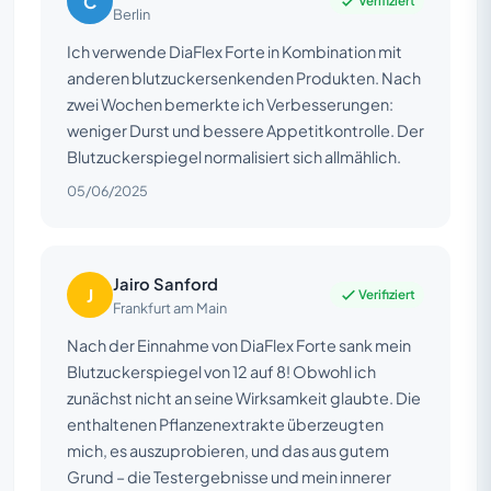
C
Verifiziert
Berlin
Ich verwende DiaFlex Forte in Kombination mit
anderen blutzuckersenkenden Produkten. Nach
zwei Wochen bemerkte ich Verbesserungen:
weniger Durst und bessere Appetitkontrolle. Der
Blutzuckerspiegel normalisiert sich allmählich.
05/06/2025
Jairo Sanford
J
Verifiziert
Frankfurt am Main
Nach der Einnahme von DiaFlex Forte sank mein
Blutzuckerspiegel von 12 auf 8! Obwohl ich
zunächst nicht an seine Wirksamkeit glaubte. Die
enthaltenen Pflanzenextrakte überzeugten
mich, es auszuprobieren, und das aus gutem
Grund – die Testergebnisse und mein innerer