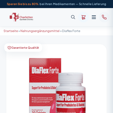
Sparen Sie bis zu 80%
bei Ihren Medikamenten — Schnelle Lieferung
Startseite
»
Nahrungsergänzungsmittel
»
Diaflex Forte
Garantierte Qualität