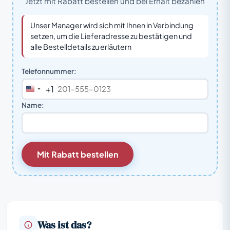
Jetzt mit Rabatt bestellen und bei Erhalt bezahlen
Unser Manager wird sich mit Ihnen in Verbindung
setzen, um die Lieferadresse zu bestätigen und
alle Bestelldetails zu erläutern
Telefonnummer:
+1
United
States
Name:
+1
Mit Rabatt bestellen
Was ist das?