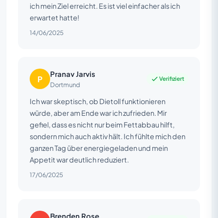
ich mein Ziel erreicht. Es ist viel einfacher als ich
erwartet hatte!
14/06/2025
Pranav Jarvis
P
Verifiziert
Dortmund
Ich war skeptisch, ob Dietoll funktionieren
würde, aber am Ende war ich zufrieden. Mir
gefiel, dass es nicht nur beim Fettabbau hilft,
sondern mich auch aktiv hält. Ich fühlte mich den
ganzen Tag über energiegeladen und mein
Appetit war deutlich reduziert.
17/06/2025
Brenden Rose