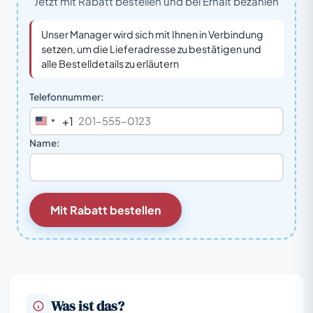
Jetzt mit Rabatt bestellen und bei Erhalt bezahlen
Unser Manager wird sich mit Ihnen in Verbindung
setzen, um die Lieferadresse zu bestätigen und
alle Bestelldetails zu erläutern
Telefonnummer:
+1
United
States
Name:
+1
Mit Rabatt bestellen
Was ist das?