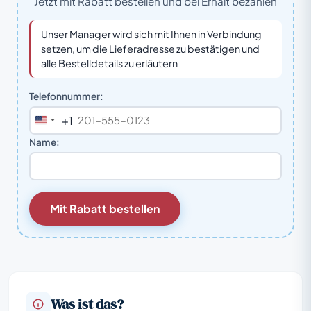
Jetzt mit Rabatt bestellen und bei Erhalt bezahlen
Unser Manager wird sich mit Ihnen in Verbindung
setzen, um die Lieferadresse zu bestätigen und
alle Bestelldetails zu erläutern
Telefonnummer:
+1
United
States
Name:
+1
Mit Rabatt bestellen
Was ist das?