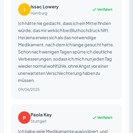
Issac Lowery
I
Verifiziert
Hamburg
Ich hätte nie gedacht, dass ich ein Mittel finden
würde, das mir wirklich bei Bluthochdruck hilft.
Herzena erwies sich als das notwendige
Medikament, nach dem ich lange gesucht hatte.
Schon nach wenigen Tagen spürte ich deutliche
Verbesserungen, sodass ich mich nun jeden Tag
wieder normal wohlfühle, ohne Angst vor einer
unerwarteten Verschlechterung haben zu
müssen.
09/06/2025
Paola Key
P
Verifiziert
Stuttgart
Ich habe viele Medikamente ausprobiert, und