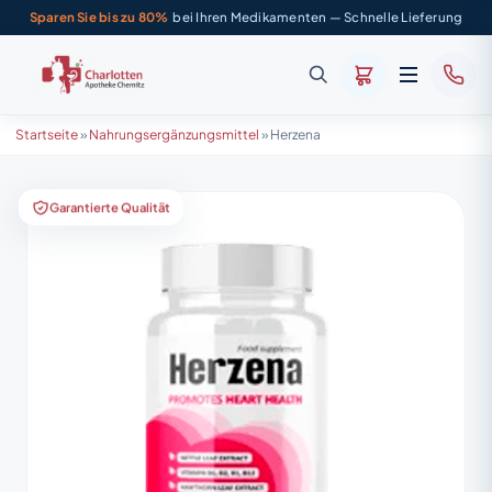
Sparen Sie bis zu 80%
bei Ihren Medikamenten — Schnelle Lieferung
Startseite
»
Nahrungsergänzungsmittel
»
Herzena
Garantierte Qualität