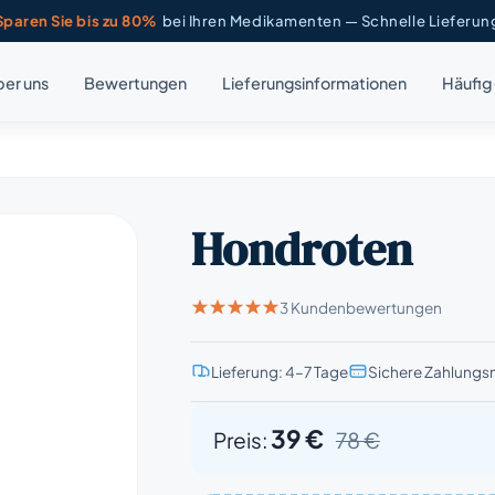
Sparen Sie bis zu 80%
bei Ihren Medikamenten — Schnelle Lieferun
er uns
Bewertungen
Lieferungsinformationen
Häufig 
Hondroten
3 Kundenbewertungen
Lieferung: 4–7 Tage
Sichere Zahlung
39 €
Preis:
78 €