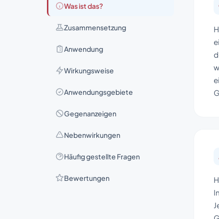
Was ist das?
Zusammensetzung
H
e
Anwendung
d
w
Wirkungsweise
e
Anwendungsgebiete
G
Gegenanzeigen
Nebenwirkungen
Häufig gestellte Fragen
Bewertungen
H
I
J
G