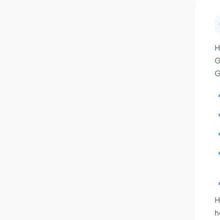
H
G
G
H
h