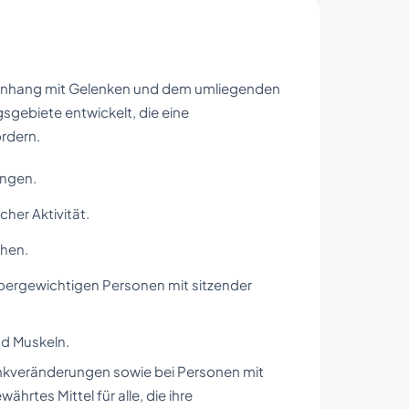
menhang mit Gelenken und dem umliegenden
gebiete entwickelt, die eine
ordern.
ungen.
her Aktivität.
chen.
übergewichtigen Personen mit sitzender
d Muskeln.
nkveränderungen sowie bei Personen mit
ährtes Mittel für alle, die ihre