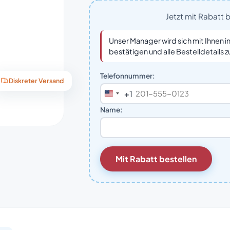
Jetzt mit Rabatt 
Unser Manager wird sich mit Ihnen i
bestätigen und alle Bestelldetails z
Telefonnummer:
Diskreter Versand
+1
United
States
Name:
+1
Mit Rabatt bestellen