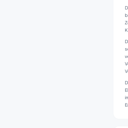
D
b
Z
K
D
s
v
V
V
D
E
i
E