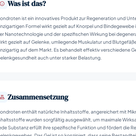
Was ist das?
ondroten ist ein innovatives Produkt zur Regeneration und Unt
inzigartigen Formel wirkt gezielt auf Knorpel und Bindegewebe i
er Nanotechnologie und der spezifischen Wirkung bei degene
irkt gezielt auf Gelenke, umliegende Muskulatur und Blutgefäße
inzigartig auf dem Markt. Es behandelt effektiv verschiedene G
elenkgesundheit auch unter starker Belastung.
Zusammensetzung
ondroten enthält natürliche Inhaltsstoffe, angereichert mit Mi
nhaltsstoffe wurden sorgfältig ausgewählt, um maximale Wirksa
ede Substanz erfüllt ihre spezifische Funktion und fördert die 
elenkgewebes. Das Gel ist so konzipiert, dass seine Bestandteile 