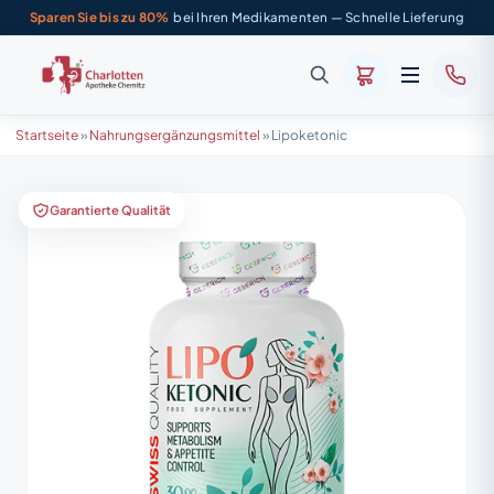
Sparen Sie bis zu 80%
bei Ihren Medikamenten — Schnelle Lieferung
Startseite
»
Nahrungsergänzungsmittel
»
Lipoketonic
Garantierte Qualität