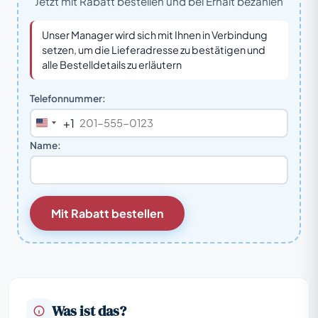
Jetzt mit Rabatt bestellen und bei Erhalt bezahlen
Unser Manager wird sich mit Ihnen in Verbindung
setzen, um die Lieferadresse zu bestätigen und
alle Bestelldetails zu erläutern
Telefonnummer:
+1
United
States
Name:
+1
Mit Rabatt bestellen
Was ist das?