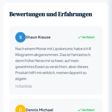
Bewertungen und Erfahrungen
S
Shaun Krause
Verifiziert
Nach einem Monat mit Lipoketonic habe ich 8
Kilogramm abgenommen. Das ist fantastisch,
denn früher fiel es mir schwer, auf mein
gewohntes Essen zu verzichten, aber dieses
Produkt hilft mir wirklich, meinen Appetit zu
zügeln.
11/02/2026
D
Dennis Michael
Verifiziert