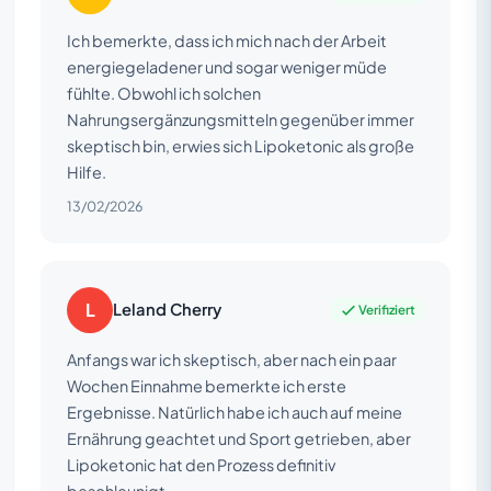
Ich bemerkte, dass ich mich nach der Arbeit
energiegeladener und sogar weniger müde
fühlte. Obwohl ich solchen
Nahrungsergänzungsmitteln gegenüber immer
skeptisch bin, erwies sich Lipoketonic als große
Hilfe.
13/02/2026
L
Leland Cherry
Verifiziert
Anfangs war ich skeptisch, aber nach ein paar
Wochen Einnahme bemerkte ich erste
Ergebnisse. Natürlich habe ich auch auf meine
Ernährung geachtet und Sport getrieben, aber
Lipoketonic hat den Prozess definitiv
beschleunigt.