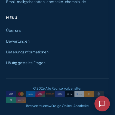
Email: mail@charlotten-apotheke-chemnitz.de
MENU
Über uns
Bewertungen
Lieferungsinformationen
Häufig gestellte Fragen
© 2026 Alle Rechte vorbehalten
₿

VISA
JCB
G
AMEX
SEPA
Pay
Pay
DISCOVER
₮
CRYPTO
Ihre vertrauenswürdige Online-Apotheke