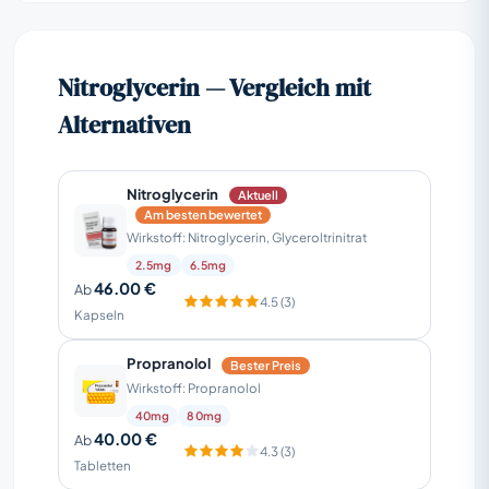
Nitroglycerin — Vergleich mit
Alternativen
Nitroglycerin
Aktuell
Am besten bewertet
Wirkstoff: Nitroglycerin, Glyceroltrinitrat
2.5mg
6.5mg
46.00 €
Ab
4.5 (3)
Kapseln
Propranolol
Bester Preis
Wirkstoff: Propranolol
40mg
80mg
40.00 €
Ab
4.3 (3)
Tabletten