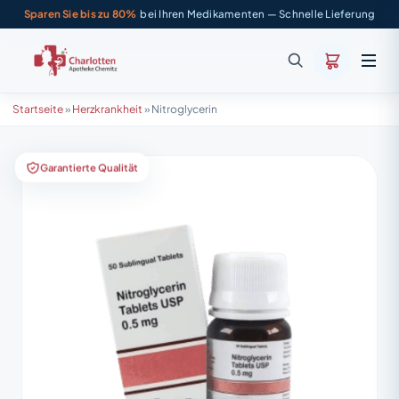
Sparen Sie bis zu 80%
bei Ihren Medikamenten — Schnelle Lieferung
Startseite
»
Herzkrankheit
»
Nitroglycerin
Garantierte Qualität