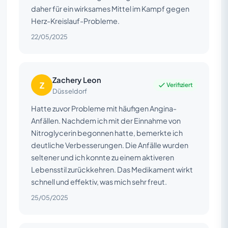
daher für ein wirksames Mittel im Kampf gegen
Herz-Kreislauf-Probleme.
22/05/2025
Zachery Leon
Z
Verifiziert
Düsseldorf
Hatte zuvor Probleme mit häufigen Angina-
Anfällen. Nachdem ich mit der Einnahme von
Nitroglycerin begonnen hatte, bemerkte ich
deutliche Verbesserungen. Die Anfälle wurden
seltener und ich konnte zu einem aktiveren
Lebensstil zurückkehren. Das Medikament wirkt
schnell und effektiv, was mich sehr freut.
25/05/2025