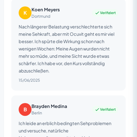
Koen Meyers
K
Verifiziert
Dortmund
Nach längerer Belastung verschlechterte sich
meine Sehkraft, aber mit Ocuvit geht es mir viel
besser. Ich spürte die Wirkung schon nach
wenigen Wochen: Meine Augen wurden nicht
mehr so müde, und meine Sicht wurde etwas
schärfer. Ich habe vor, den Kurs vollständig
abzuschließen.
15/06/2025
Brayden Medina
B
Verifiziert
Berlin
Ich leide an erblich bedingten Sehproblemen
und versuche, natürliche