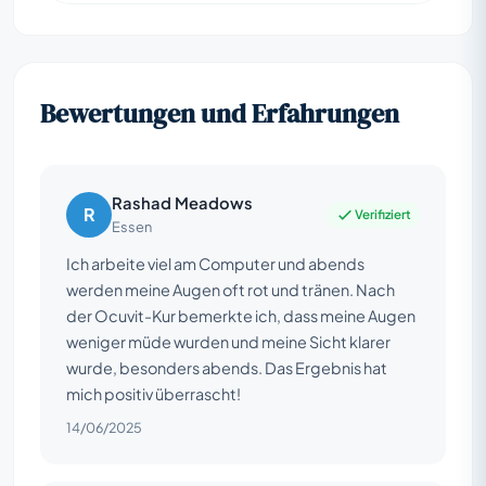
Bewertungen und Erfahrungen
Rashad Meadows
R
Verifiziert
Essen
Ich arbeite viel am Computer und abends
werden meine Augen oft rot und tränen. Nach
der Ocuvit-Kur bemerkte ich, dass meine Augen
weniger müde wurden und meine Sicht klarer
wurde, besonders abends. Das Ergebnis hat
mich positiv überrascht!
14/06/2025