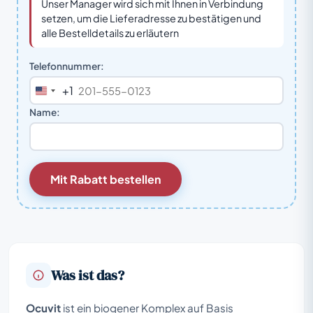
Unser Manager wird sich mit Ihnen in Verbindung
setzen, um die Lieferadresse zu bestätigen und
alle Bestelldetails zu erläutern
Telefonnummer:
+1
United
States
Name:
+1
Mit Rabatt bestellen
Was ist das?
Ocuvit
ist ein biogener Komplex auf Basis