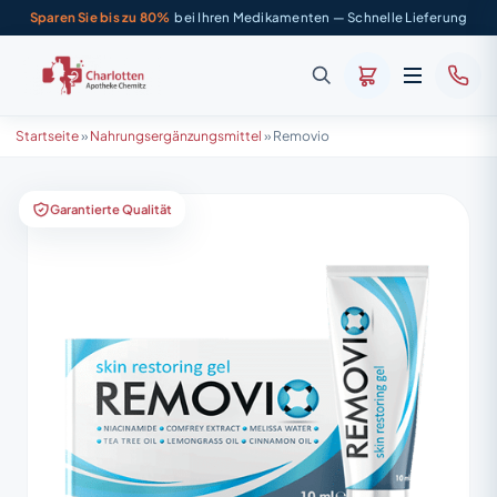
Sparen Sie bis zu 80%
bei Ihren Medikamenten — Schnelle Lieferung
Startseite
»
Nahrungsergänzungsmittel
»
Removio
Garantierte Qualität