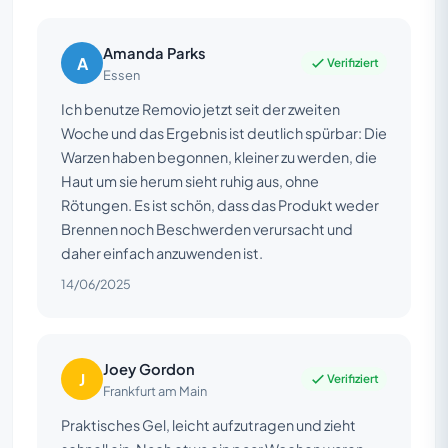
Amanda Parks
A
Verifiziert
Essen
Ich benutze Removio jetzt seit der zweiten
Woche und das Ergebnis ist deutlich spürbar: Die
Warzen haben begonnen, kleiner zu werden, die
Haut um sie herum sieht ruhig aus, ohne
Rötungen. Es ist schön, dass das Produkt weder
Brennen noch Beschwerden verursacht und
daher einfach anzuwenden ist.
14/06/2025
Joey Gordon
J
Verifiziert
Frankfurt am Main
Praktisches Gel, leicht aufzutragen und zieht