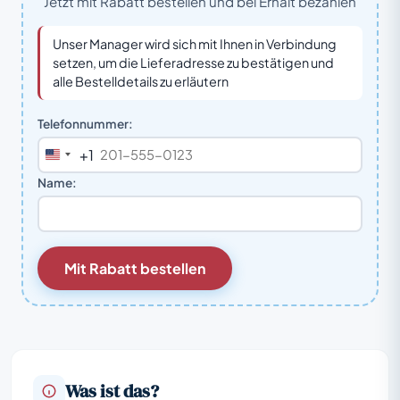
Jetzt mit Rabatt bestellen und bei Erhalt bezahlen
Unser Manager wird sich mit Ihnen in Verbindung
setzen, um die Lieferadresse zu bestätigen und
alle Bestelldetails zu erläutern
Telefonnummer:
+1
United
States
Name:
+1
Mit Rabatt bestellen
Was ist das?