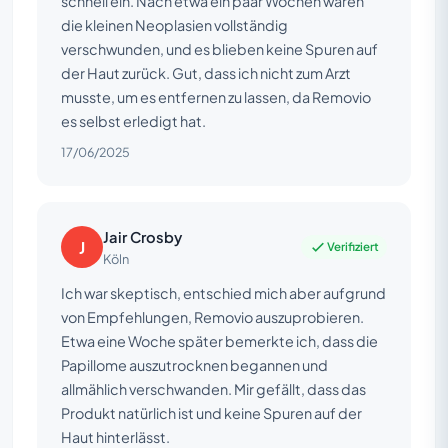
schnell ein. Nach etwa ein paar Wochen waren
die kleinen Neoplasien vollständig
verschwunden, und es blieben keine Spuren auf
der Haut zurück. Gut, dass ich nicht zum Arzt
musste, um es entfernen zu lassen, da Removio
es selbst erledigt hat.
17/06/2025
Jair Crosby
J
Verifiziert
Köln
Ich war skeptisch, entschied mich aber aufgrund
von Empfehlungen, Removio auszuprobieren.
Etwa eine Woche später bemerkte ich, dass die
Papillome auszutrocknen begannen und
allmählich verschwanden. Mir gefällt, dass das
Produkt natürlich ist und keine Spuren auf der
Haut hinterlässt.